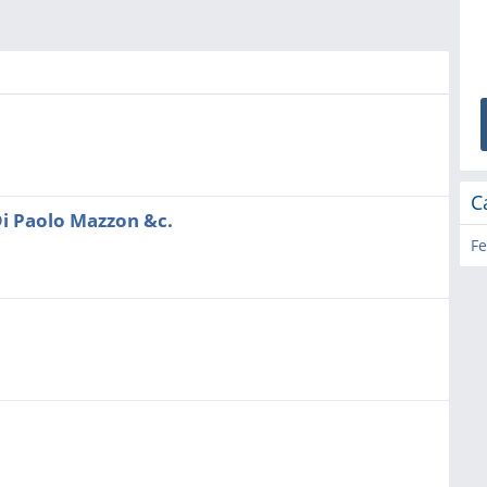
C
Di Paolo Mazzon &c.
Fe