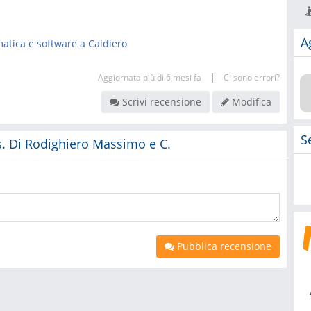
A
atica e software a Caldiero
|
Aggiornata più di 6 mesi fa
Ci sono errori?
Scrivi recensione
Modifica
S
.s. Di Rodighiero Massimo e C.
Pubblica recensione