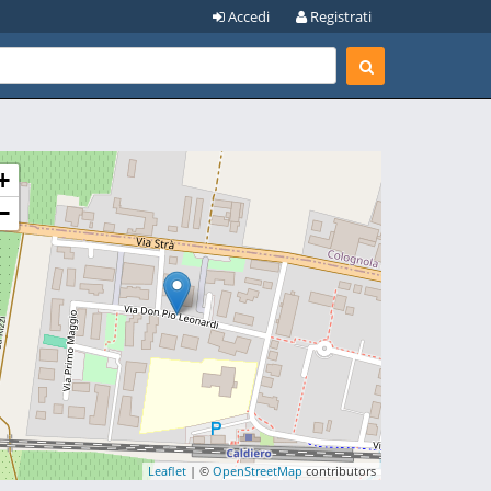
Accedi
Registrati
+
−
Leaflet
| ©
OpenStreetMap
contributors