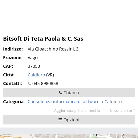
Bitsoft Di Teta Paola & C. Sas
Indirizzo:
Via Gioacchino Rossini, 3
Frazione:
Vago
CAP:
37050
Città:
Caldiero
(VR)
Contatti:
045 8980858
Chiama
Categoria:
Consulenza informatica e software a Caldiero
|
Aggiornata più di 6 mesi fa
Ci sono errori?
Opzioni