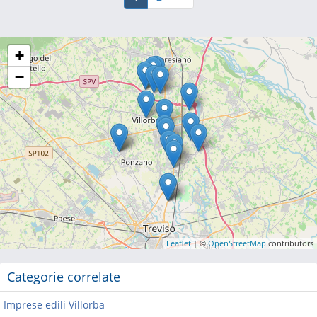
+
−
Leaflet
| ©
OpenStreetMap
contributors
Categorie correlate
Imprese edili Villorba