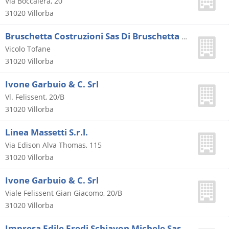
Via Boccalera, 20
31020
Villorba
Bruschetta Costruzioni Sas Di Bruschetta F. & C.
Vicolo Tofane
31020
Villorba
Ivone Garbuio & C. Srl
Vl. Felissent, 20/B
31020
Villorba
Linea Massetti S.r.l.
Via Edison Alva Thomas, 115
31020
Villorba
Ivone Garbuio & C. Srl
Viale Felissent Gian Giacomo, 20/B
31020
Villorba
Impresa Edile Eredi Schiavon Michele Sas Di Pasquali Adriana & C.