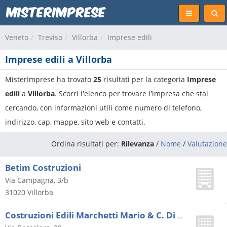
Veneto
Treviso
Villorba
Imprese edili
Imprese edili a Villorba
MisterImprese ha trovato
25
risultati per la categoria
Imprese
edili
a
Villorba
. Scorri l'elenco per trovare l'impresa che stai
cercando, con informazioni utili come numero di telefono,
indirizzo, cap, mappe, sito web e contatti.
Ordina risultati per:
Rilevanza
/
Nome
/
Valutazione
Betim Costruzioni
Via Campagna, 3/b
31020
Villorba
Costruzioni Edili Marchetti Mario & C. Di Marchetti M. e P.d. (s.n.c.)