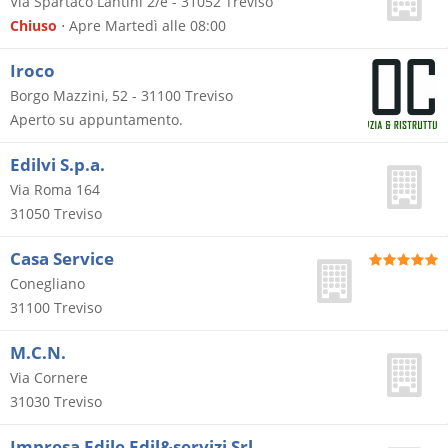
Via Spartaco Lantini 2/e
-
31052
Treviso
Chiuso
⋅ Apre Martedì alle 08:00
Iroco
Borgo Mazzini, 52
-
31100
Treviso
Aperto su appuntamento.
Edilvi S.p.a.
Via Roma 164
31050
Treviso
Casa Service
Conegliano
31100
Treviso
M.C.N.
Via Cornere
31030
Treviso
Impresa Edile Edil&servizi Srl