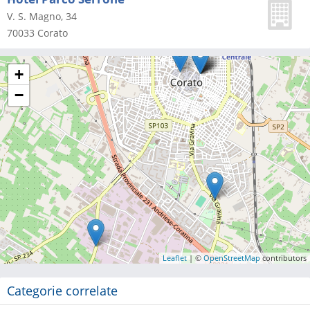
V. S. Magno, 34
70033
Corato
+
−
Leaflet
| ©
OpenStreetMap
contributors
Categorie correlate