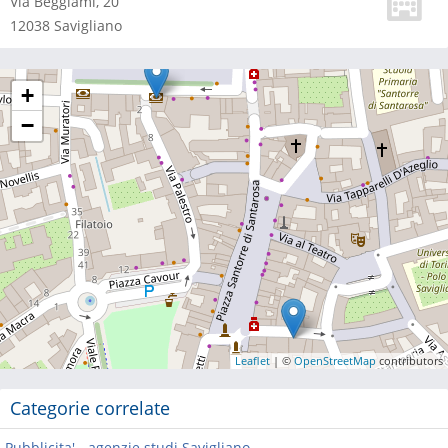
Via Beggiami, 20
12038
Savigliano
+
−
Leaflet
| ©
OpenStreetMap
contributors
Categorie correlate
Pubblicita' - agenzie studi Savigliano