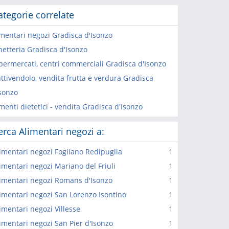
ategorie correlate
imentari negozi Gradisca d'Isonzo
netteria Gradisca d'Isonzo
permercati, centri commerciali Gradisca d'Isonzo
ttivendolo, vendita frutta e verdura Gradisca
Isonzo
menti dietetici - vendita Gradisca d'Isonzo
erca Alimentari negozi a:
imentari negozi Fogliano Redipuglia
1
imentari negozi Mariano del Friuli
1
imentari negozi Romans d'Isonzo
1
imentari negozi San Lorenzo Isontino
1
imentari negozi Villesse
1
imentari negozi San Pier d'Isonzo
1