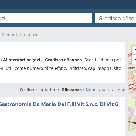
Alimentari negozi
ia
Alimentari negozi
a
Gradisca d'Isonzo
. Scorri l'elenco per
ni utili come numero di telefono, indirizzo, cap, mappe, sito
Ordina risultati per:
Rilevanza
/
Nome
/
Valutazione
Vit Mario Gastronomia Gastronomia Da Mario Dei F.lli Vit S.n.c. Di Vit G. & C.