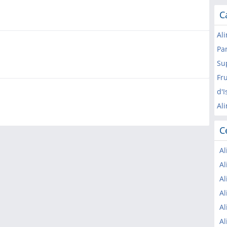
C
Al
Pa
Su
Fru
d'
Ali
C
Al
Al
Al
Al
Al
Al