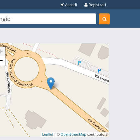
Accedi
Registrati
+
−
Leaflet
| ©
OpenStreetMap
contributors