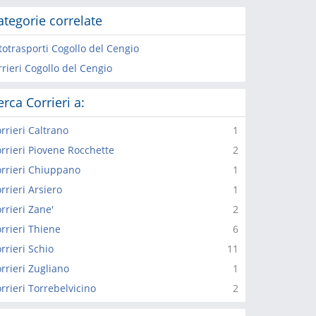
ategorie correlate
totrasporti Cogollo del Cengio
rieri Cogollo del Cengio
erca Corrieri a:
rrieri Caltrano
1
rrieri Piovene Rocchette
2
rrieri Chiuppano
1
rrieri Arsiero
1
rrieri Zane'
2
rrieri Thiene
6
rrieri Schio
11
rrieri Zugliano
1
rrieri Torrebelvicino
2