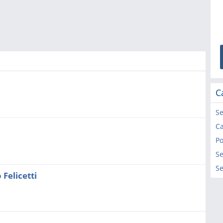
C
Se
Po
Se
Se
Felicetti