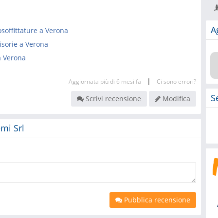
A
osoffittature a Verona
visorie a Verona
 a Verona
|
Aggiornata più di 6 mesi fa
Ci sono errori?
S
Scrivi recensione
Modifica
emi Srl
Pubblica recensione