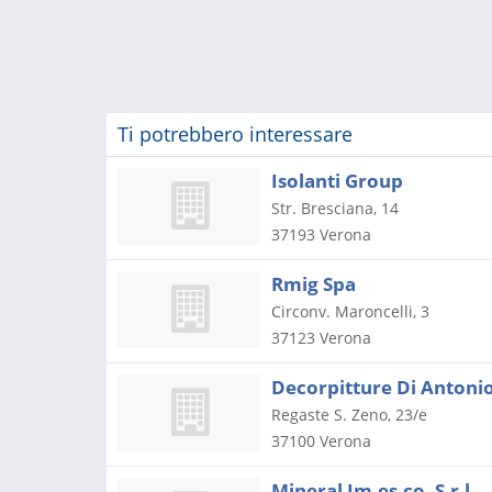
Ti potrebbero interessare
Isolanti Group
Str. Bresciana, 14
37193
Verona
Rmig Spa
Circonv. Maroncelli, 3
37123
Verona
Decorpitture Di Antonio 
Regaste S. Zeno, 23/e
37100
Verona
Mineral Im.es.co. S.r.l.