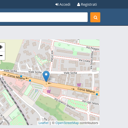
Accedi
Registrati
+
−
Leaflet
| ©
OpenStreetMap
contributors