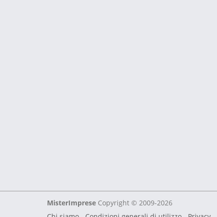
MisterImprese
Copyright © 2009-2026
Chi siamo
-
Condizioni generali di utilizzo
-
Privacy -