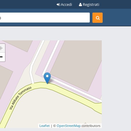
Accedi
Registrati
+
−
Leaflet
| ©
OpenStreetMap
contributors