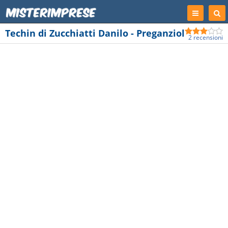
Registrati
Cer
Imp
Techin di Zucchiatti Danilo - Preganziol
2 recensioni