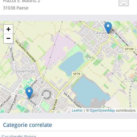
Piazza S. Mauro, 2
31038
Paese
+
−
Leaflet
| ©
OpenStreetMap
contributors
Categorie correlate
Casalinghi Paese