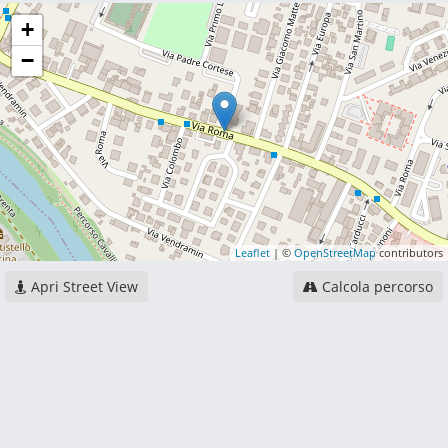
+
−
Leaflet
| ©
OpenStreetMap
contributors
Apri Street View
Calcola percorso