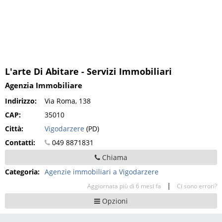
L'arte Di Abitare - Servizi Immobiliari
Agenzia Immobiliare
Indirizzo:
Via Roma, 138
CAP:
35010
Città:
Vigodarzere
(PD)
Contatti:
049 8871831
Chiama
Categoria:
Agenzie immobiliari a Vigodarzere
|
Aggiornata più di 6 mesi fa
Ci sono errori?
Opzioni