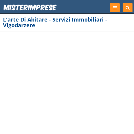
Registrati
Cer
Imp
L'arte Di Abitare - Servizi Immobiliari -
Vigodarzere