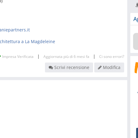
)
A
aniepartners.it
architettura a La Magdeleine
|
|
Impresa Verificata
Aggiornata più di 6 mesi fa
Ci sono errori?
Scrivi recensione
Modifica