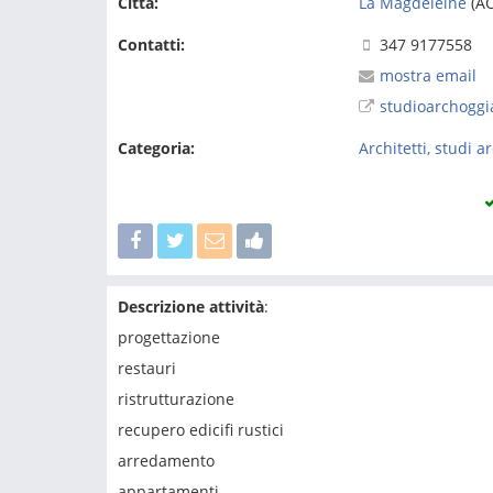
Città:
La Magdeleine
(AO
Contatti:
347 9177558
mostra email
studioarchoggi
Categoria:
Architetti, studi 
Descrizione attività
:
progettazione
restauri
ristrutturazione
recupero edicifi rustici
arredamento
appartamenti