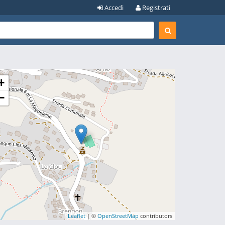
Accedi
Registrati
+
−
Leaflet
| ©
OpenStreetMap
contributors