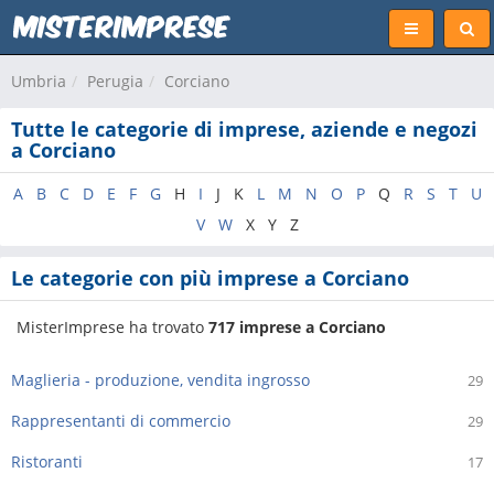
Umbria
Perugia
Corciano
Tutte le categorie di imprese, aziende e negozi
a Corciano
A
B
C
D
E
F
G
H
I
J
K
L
M
N
O
P
Q
R
S
T
U
V
W
X
Y
Z
Le categorie con più imprese a Corciano
MisterImprese ha trovato
717 imprese a Corciano
Maglieria - produzione, vendita ingrosso
29
Rappresentanti di commercio
29
Ristoranti
17