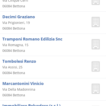
Via Cinque Cerri
06084
Bettona
Decimi Graziano
Via Prigionieri, 19
06084
Bettona
Tramponi Romano Edilizia Snc
Via Romagna, 15
06084
Bettona
Tombolesi Renzo
Via Assisi, 25
06084
Bettona
Marcantonini Vinicio
Via Della Madonnina
06084
Bettona
Immobiliare Belvedere (s.r.l.)