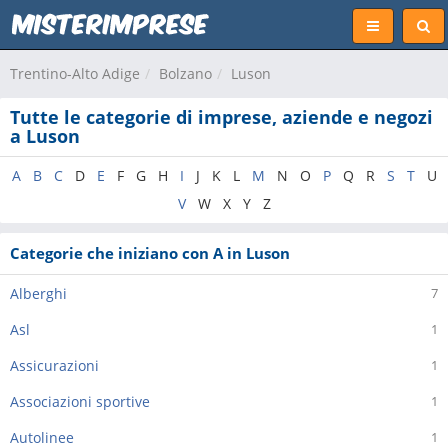
Trentino-Alto Adige
Bolzano
Luson
Tutte le categorie di imprese, aziende e negozi
a Luson
A
B
C
D
E
F
G
H
I
J
K
L
M
N
O
P
Q
R
S
T
U
V
W
X
Y
Z
Categorie che iniziano con A in Luson
Alberghi
7
Asl
1
Assicurazioni
1
Associazioni sportive
1
Autolinee
1