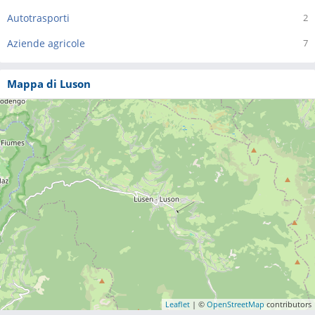
Autotrasporti
2
Aziende agricole
7
Mappa di Luson
Leaflet
| ©
OpenStreetMap
contributors