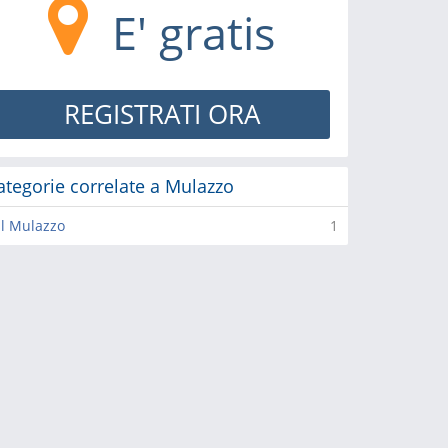
E' gratis
REGISTRATI ORA
ategorie correlate a Mulazzo
l Mulazzo
1