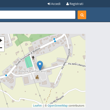
Accedi
Registrati
+
−
Leaflet
| ©
OpenStreetMap
contributors