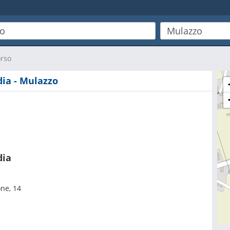
orso
dia - Mulazzo
dia
one, 14