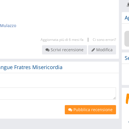
A
 Mulazzo
|
Aggiornata più di 6 mesi fa
Ci sono errori?
Scrivi recensione
Modifica
S
Sangue Fratres Misericordia
Pubblica recensione