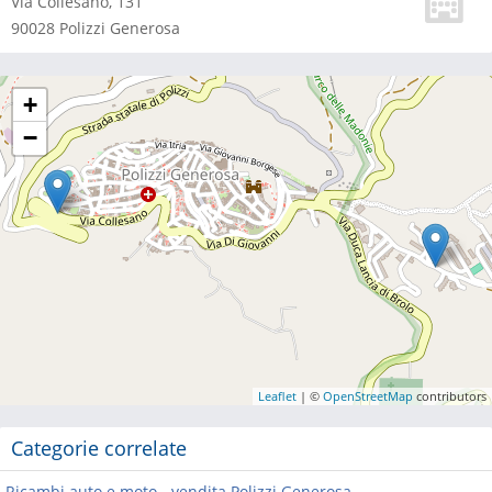
Via Collesano, 131
90028
Polizzi Generosa
+
−
Leaflet
| ©
OpenStreetMap
contributors
Categorie correlate
Ricambi auto e moto - vendita Polizzi Generosa