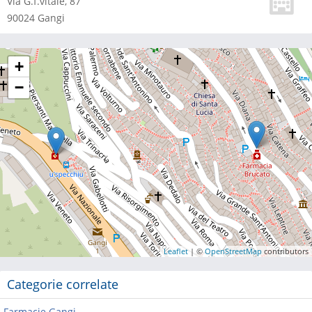
Via G.f.vitale, 87
90024
Gangi
+
−
Leaflet
| ©
OpenStreetMap
contributors
Categorie correlate
Farmacie Gangi