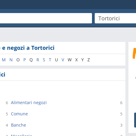
 e negozi a Tortorici
M
N
O
P
Q
R
S
T
U
V
W
X
Y
Z
ici
Alimentari negozi
6
6
Comune
5
5
Banche
4
3