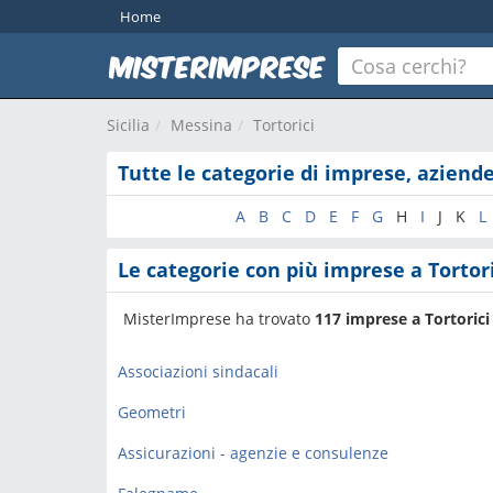
Home
Sicilia
Messina
Tortorici
Tutte le categorie di imprese, aziende
A
B
C
D
E
F
G
H
I
J
K
L
Le categorie con più imprese a Tortor
MisterImprese ha trovato
117 imprese a Tortorici
Associazioni sindacali
Geometri
Assicurazioni - agenzie e consulenze