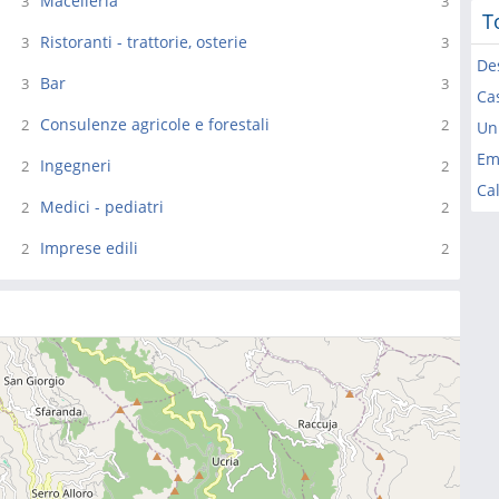
Macelleria
3
3
T
Ristoranti - trattorie, osterie
3
3
De
Bar
3
3
Ca
Consulenze agricole e forestali
2
2
Un
Emo
Ingegneri
2
2
Ca
Medici - pediatri
2
2
Imprese edili
2
2