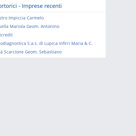
ortorici - Imprese recenti
stro Impiccia Carmelo
sella Mariola Geom. Antonino
icredit
diagnostica S.a.s. di Lupica Infirri Maria & C.
là Scarcione Geom. Sebastiano