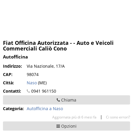
Fiat Officina Autorizzata - - Auto e Veicoli
Commerciali Caliò Cono
Autofficina
Indirizzo:
Via Nazionale, 17/A
CAP:
98074
Città:
Naso
(ME)
Contatti:
0941 961150
Chiama
Categoria:
Autofficina a Naso
|
Aggiornata più di 6 mesi fa
Ci sono errori?
Opzioni