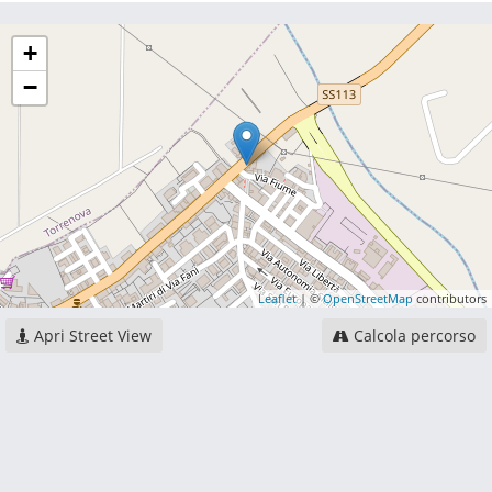
+
−
Leaflet
| ©
OpenStreetMap
contributors
Apri Street View
Calcola percorso