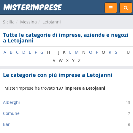
Sicilia
Messina
Letojanni
Tutte le categorie di imprese, aziende e negozi
a Letojanni
A
B
C
D
E
F
G
H
I
J
K
L
M
N
O
P
Q
R
S
T
U
V
W
X
Y
Z
Le categorie con più imprese a Letojanni
MisterImprese ha trovato
137 imprese a Letojanni
Alberghi
13
Comune
7
Bar
6