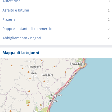
Autofficina
3
Asfalto e bitumi
2
Pizzeria
2
Rappresentanti di commercio
2
Abbigliamento - negozi
2
Mappa di Letojanni