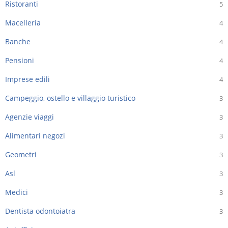
Ristoranti
5
Macelleria
4
Banche
4
Pensioni
4
Imprese edili
4
Campeggio, ostello e villaggio turistico
3
Agenzie viaggi
3
Alimentari negozi
3
Geometri
3
Asl
3
Medici
3
Dentista odontoiatra
3