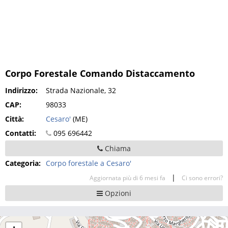
Corpo Forestale Comando Distaccamento
Indirizzo:
Strada Nazionale, 32
CAP:
98033
Città:
Cesaro'
(ME)
Contatti:
095 696442
Chiama
Categoria:
Corpo forestale a Cesaro'
|
Aggiornata più di 6 mesi fa
Ci sono errori?
Opzioni