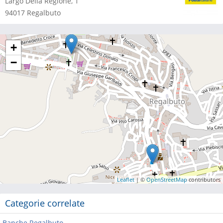
Largo Della Regione, 1
94017
Regalbuto
+
−
Leaflet
| ©
OpenStreetMap
contributors
Categorie correlate
Banche Regalbuto