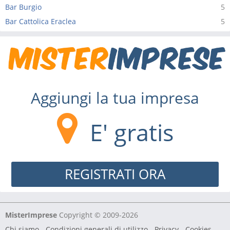
Bar Burgio
5
Bar Cattolica Eraclea
5
Aggiungi la tua impresa
E' gratis
REGISTRATI ORA
MisterImprese
Copyright © 2009-2026
Chi siamo
-
Condizioni generali di utilizzo
-
Privacy - Cookies
-