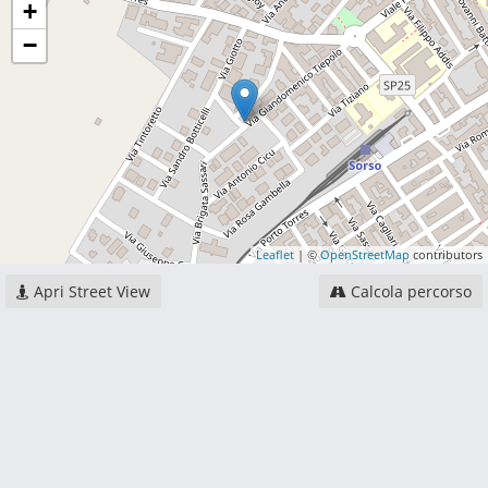
+
−
Leaflet
| ©
OpenStreetMap
contributors
Apri Street View
Calcola percorso