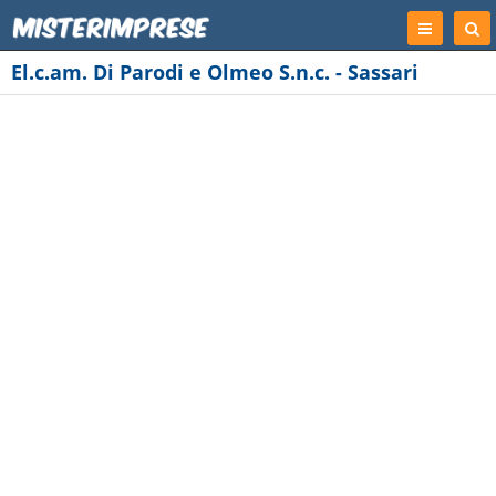
Registrati
Cer
Imp
El.c.am. Di Parodi e Olmeo S.n.c. - Sassari