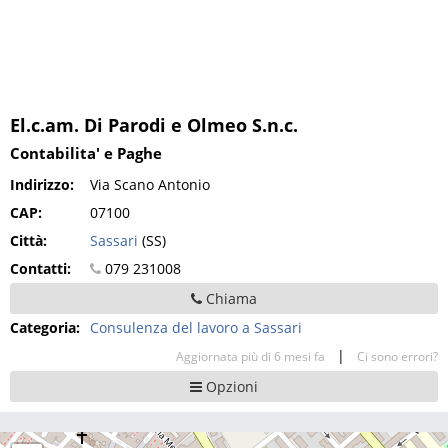
El.c.am. Di Parodi e Olmeo S.n.c.
Contabilita' e Paghe
Indirizzo:
Via Scano Antonio
CAP:
07100
Città:
Sassari
(SS)
Contatti:
079 231008
Chiama
Categoria:
Consulenza del lavoro a Sassari
|
Aggiornata più di 6 mesi fa
Ci sono errori?
Opzioni