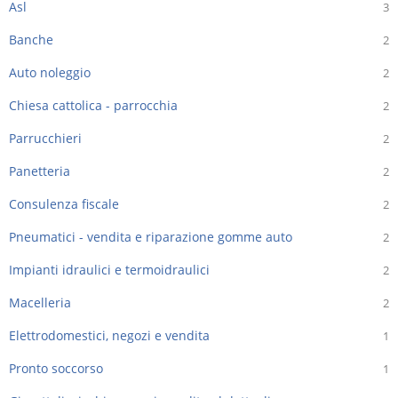
Asl
3
Banche
2
Auto noleggio
2
Chiesa cattolica - parrocchia
2
Parrucchieri
2
Panetteria
2
Consulenza fiscale
2
Pneumatici - vendita e riparazione gomme auto
2
Impianti idraulici e termoidraulici
2
Macelleria
2
Elettrodomestici, negozi e vendita
1
Pronto soccorso
1