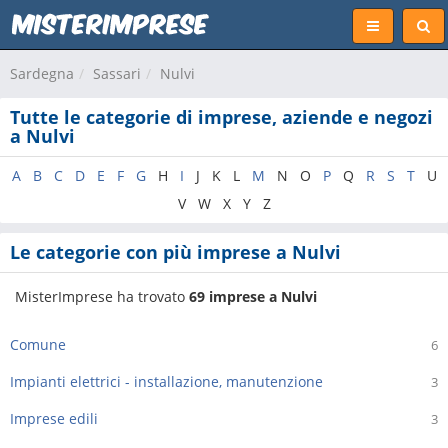
Sardegna
Sassari
Nulvi
Tutte le categorie di imprese, aziende e negozi
a Nulvi
A
B
C
D
E
F
G
H
I
J
K
L
M
N
O
P
Q
R
S
T
U
V
W
X
Y
Z
Le categorie con più imprese a Nulvi
MisterImprese ha trovato
69 imprese a Nulvi
Comune
6
Impianti elettrici - installazione, manutenzione
3
Imprese edili
3