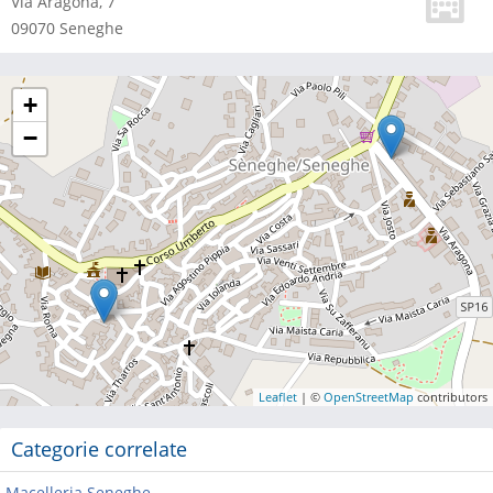
Via Aragona, 7
09070
Seneghe
+
−
Leaflet
| ©
OpenStreetMap
contributors
Categorie correlate
Macelleria Seneghe