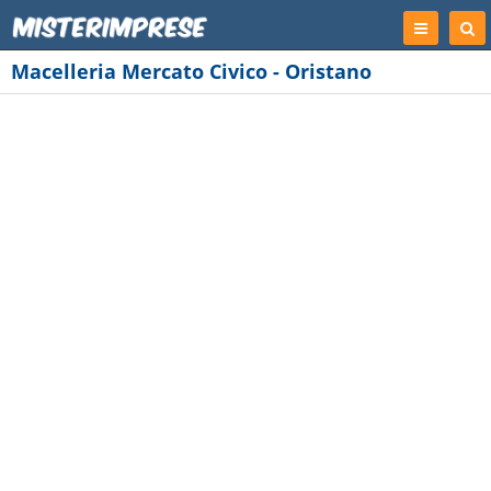
Registrati
Cer
Imp
Macelleria Mercato Civico - Oristano