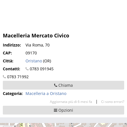
Macelleria Mercato Civico
Indirizzo:
Via Roma, 70
CAP:
09170
Città:
Oristano
(OR)
Contatti:
0783 091945
0783 71992
Chiama
Categoria:
Macelleria a Oristano
|
Aggiornata più di 6 mesi fa
Ci sono errori?
Opzioni