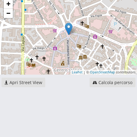
+
−
Leaflet
| ©
OpenStreetMap
contributors
Apri Street View
Calcola percorso