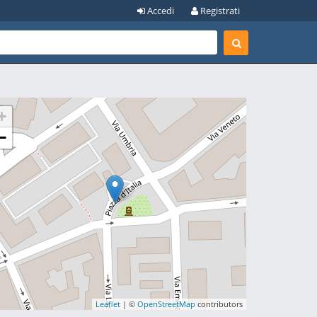
Accedi
Registrati
+
−
Leaflet
| ©
OpenStreetMap
contributors