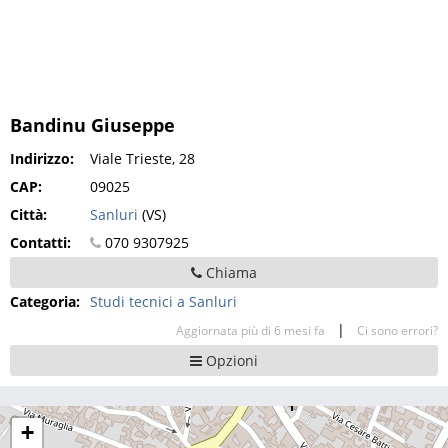
Bandinu Giuseppe
Indirizzo:
Viale Trieste, 28
CAP:
09025
Città:
Sanluri
(VS)
Contatti:
070 9307925
Chiama
Categoria:
Studi tecnici a Sanluri
|
Aggiornata più di 6 mesi fa
Ci sono errori?
Opzioni
+