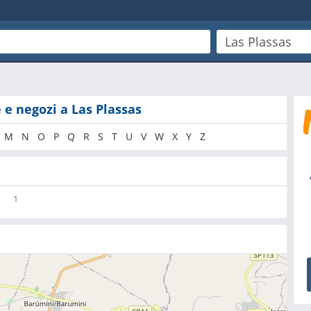
 e negozi a Las Plassas
M
N
O
P
Q
R
S
T
U
V
W
X
Y
Z
1