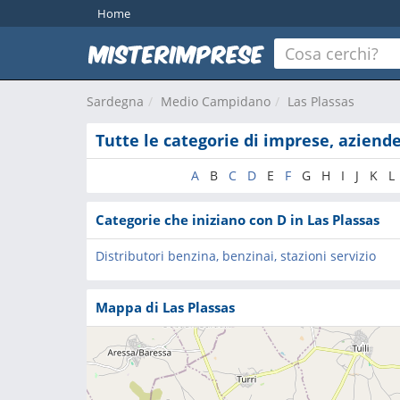
Home
Sardegna
Medio Campidano
Las Plassas
Tutte le categorie di imprese, aziende
A
B
C
D
E
F
G
H
I
J
K
L
Categorie che iniziano con D in Las Plassas
Distributori benzina, benzinai, stazioni servizio
Mappa di Las Plassas