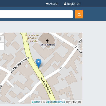
Accedi
Registrati
+
−
Leaflet
| ©
OpenStreetMap
contributors