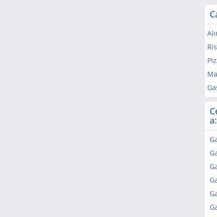
C
Al
Ris
Piz
Ma
Ga
C
a:
Ga
Ga
Ga
Ga
Ga
Ga