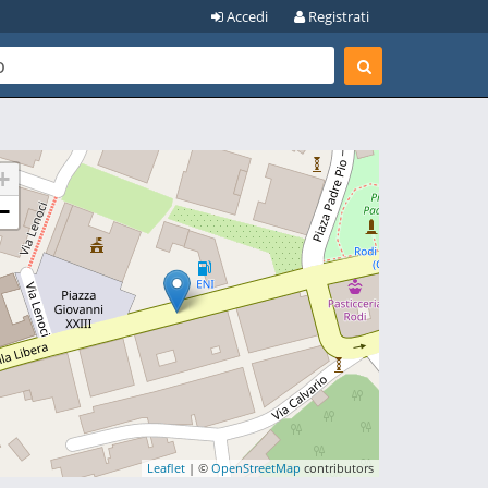
Accedi
Registrati
+
−
Leaflet
| ©
OpenStreetMap
contributors