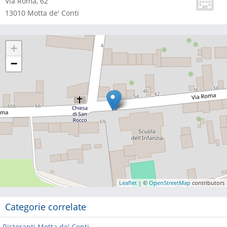
Via Roma, 62
13010
Motta de' Conti
+
−
Leaflet
| ©
OpenStreetMap
contributors
Categorie correlate
Ristoranti Motta de' Conti