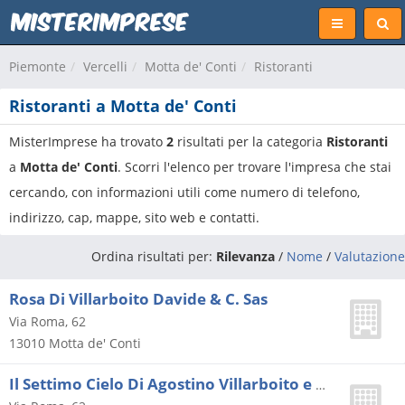
Piemonte
Vercelli
Motta de' Conti
Ristoranti
Ristoranti a Motta de' Conti
MisterImprese ha trovato
2
risultati per la categoria
Ristoranti
a
Motta de' Conti
. Scorri l'elenco per trovare l'impresa che stai
cercando, con informazioni utili come numero di telefono,
indirizzo, cap, mappe, sito web e contatti.
Ordina risultati per:
Rilevanza
/
Nome
/
Valutazione
Rosa Di Villarboito Davide & C. Sas
Via Roma, 62
13010
Motta de' Conti
Il Settimo Cielo Di Agostino Villarboito e C. S.a.s.