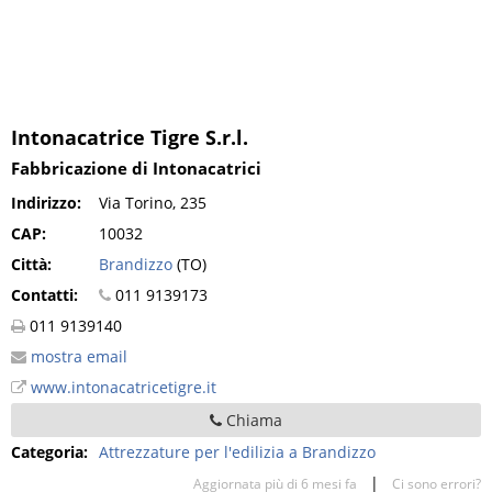
Intonacatrice Tigre S.r.l.
Fabbricazione di Intonacatrici
Indirizzo:
Via Torino, 235
CAP:
10032
Città:
Brandizzo
(TO)
Contatti:
011 9139173
011 9139140
mostra email
www.intonacatricetigre.it
Chiama
Categoria:
Attrezzature per l'edilizia a Brandizzo
|
Aggiornata più di 6 mesi fa
Ci sono errori?