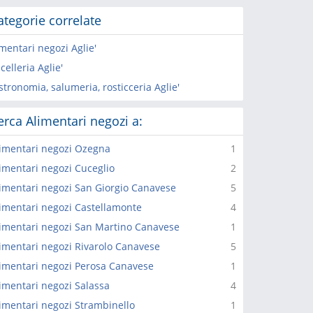
ategorie correlate
mentari negozi Aglie'
elleria Aglie'
tronomia, salumeria, rosticceria Aglie'
erca Alimentari negozi a:
imentari negozi Ozegna
1
imentari negozi Cuceglio
2
imentari negozi San Giorgio Canavese
5
imentari negozi Castellamonte
4
imentari negozi San Martino Canavese
1
imentari negozi Rivarolo Canavese
5
imentari negozi Perosa Canavese
1
imentari negozi Salassa
4
imentari negozi Strambinello
1