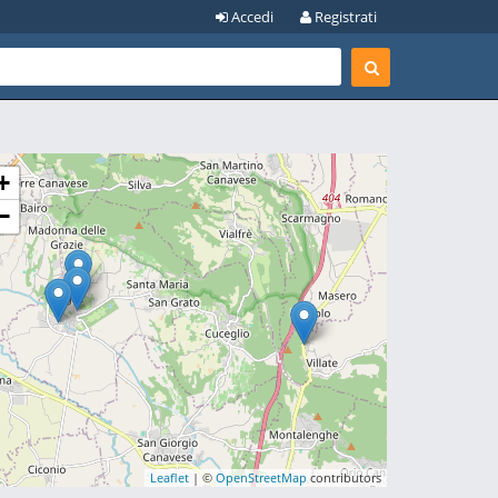
Accedi
Registrati
+
−
Leaflet
| ©
OpenStreetMap
contributors