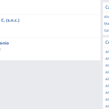
C
Ali
C. (s.n.c.)
Mac
Gas
C
tonio
1
Al
Al
Al
Al
Al
Al
Al
Al
Al