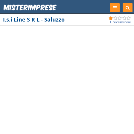
Registrati
Cer
Imp
I.s.i Line S R L - Saluzzo
1 recensione