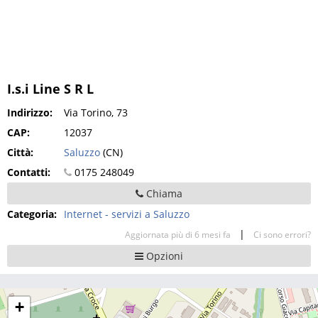
I.s.i Line S R L
Indirizzo:
Via Torino, 73
CAP:
12037
Città:
Saluzzo
(CN)
Contatti:
0175 248049
Chiama
Categoria:
Internet - servizi a Saluzzo
|
Aggiornata più di 6 mesi fa
Ci sono errori?
Opzioni
+