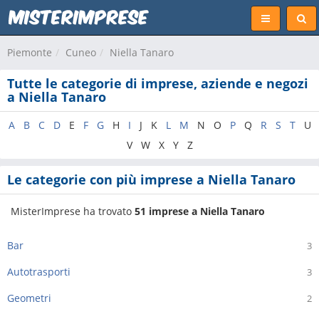
Piemonte
Cuneo
Niella Tanaro
Tutte le categorie di imprese, aziende e negozi
a Niella Tanaro
A
B
C
D
E
F
G
H
I
J
K
L
M
N
O
P
Q
R
S
T
U
V
W
X
Y
Z
Le categorie con più imprese a Niella Tanaro
MisterImprese ha trovato
51 imprese a Niella Tanaro
Bar
3
Autotrasporti
3
Geometri
2