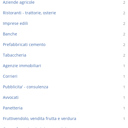
Aziende agricole
2
Ristoranti - trattorie, osterie
2
Imprese edili
2
Banche
2
Prefabbricati cemento
2
Tabaccheria
2
Agenzie immobiliari
1
Corrieri
1
Pubblicita' - consulenza
1
Avvocati
1
Panetteria
1
Fruttivendolo, vendita frutta e verdura
1