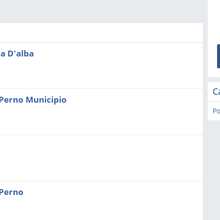
a D'alba
C
Perno Municipio
Po
Perno