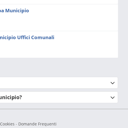
ba Municipio
cipio Uffici Comunali
unicipio?
 Cookies
-
Domande Frequenti