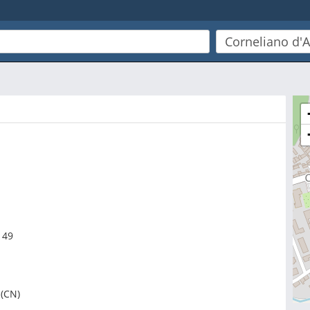
 49
(CN)