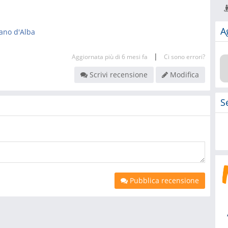
A
ano d'Alba
|
Aggiornata più di 6 mesi fa
Ci sono errori?
Scrivi recensione
Modifica
S
Pubblica recensione