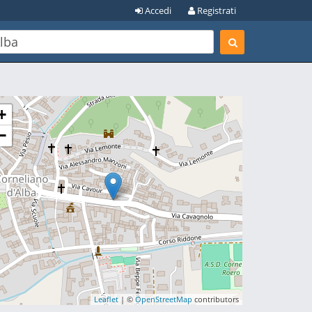
Accedi
Registrati
+
−
Leaflet
| ©
OpenStreetMap
contributors