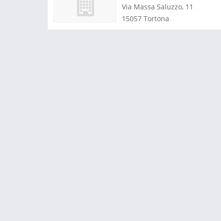
Via Massa Saluzzo, 11
15057
Tortona