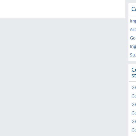
C
Im
Arc
Ge
In
Stu
C
s
Ge
Ge
Ge