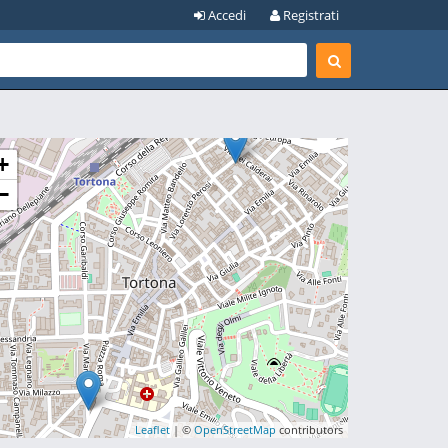
Accedi
Registrati
+
−
Leaflet
| ©
OpenStreetMap
contributors