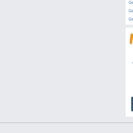
Ge
Ge