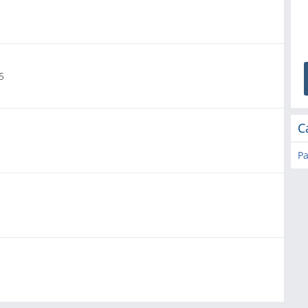
5
C
Pa