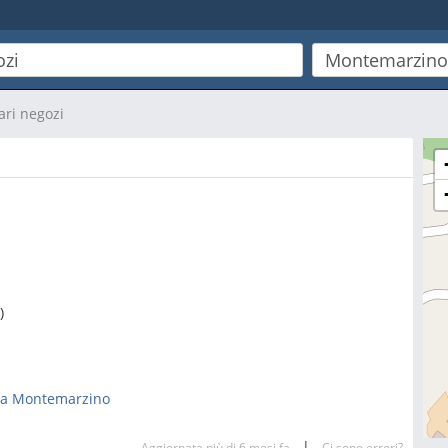
ari negozi
)
i a Montemarzino
|
Aggiornata più di 6 mesi fa
Ci sono errori?