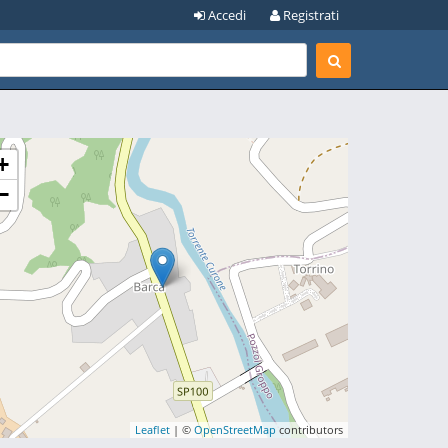
Accedi
Registrati
+
−
Leaflet
| ©
OpenStreetMap
contributors