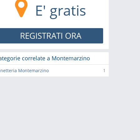
E' gratis
REGISTRATI ORA
ategorie correlate a Montemarzino
netteria Montemarzino
1