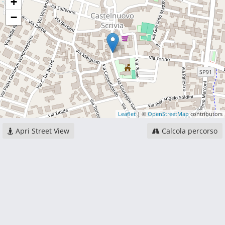
+
−
Leaflet
| ©
OpenStreetMap
contributors
Apri Street View
Calcola percorso