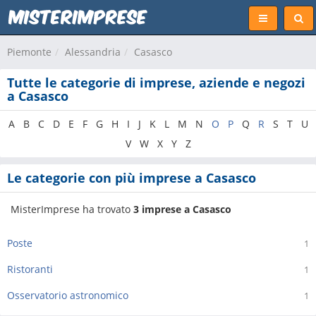
Piemonte
Alessandria
Casasco
Tutte le categorie di imprese, aziende e negozi
a Casasco
A
B
C
D
E
F
G
H
I
J
K
L
M
N
O
P
Q
R
S
T
U
V
W
X
Y
Z
Le categorie con più imprese a Casasco
MisterImprese ha trovato
3 imprese a Casasco
Poste
1
Ristoranti
1
Osservatorio astronomico
1