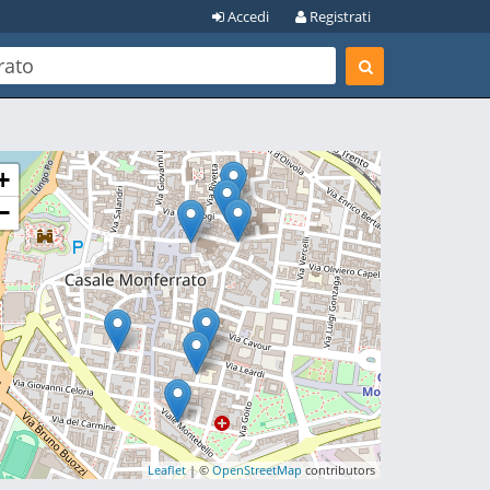
Accedi
Registrati
+
−
Leaflet
| ©
OpenStreetMap
contributors