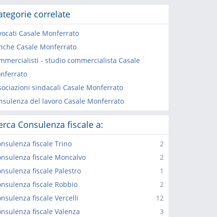
ategorie correlate
vocati Casale Monferrato
nche Casale Monferrato
mmercialisti - studio commercialista Casale
nferrato
sociazioni sindacali Casale Monferrato
nsulenza del lavoro Casale Monferrato
erca Consulenza fiscale a:
nsulenza fiscale Trino
2
nsulenza fiscale Moncalvo
2
nsulenza fiscale Palestro
1
nsulenza fiscale Robbio
2
nsulenza fiscale Vercelli
12
nsulenza fiscale Valenza
3