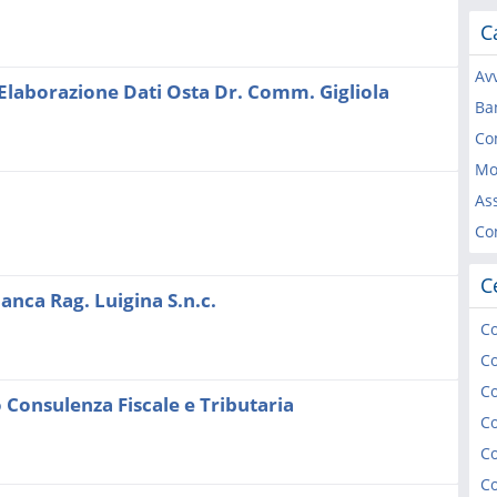
C
Av
à Elaborazione Dati Osta Dr. Comm. Gigliola
Ba
Co
Mo
As
Co
C
anca Rag. Luigina S.n.c.
Co
Co
Co
o Consulenza Fiscale e Tributaria
Co
Co
Co