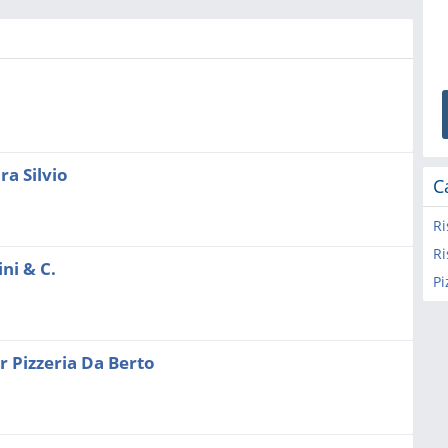
ra Silvio
C
Ri
Ri
ni & C.
Pi
r Pizzeria Da Berto