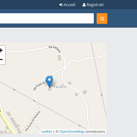
Accedi
Registrati
+
−
Leaflet
| ©
OpenStreetMap
contributors