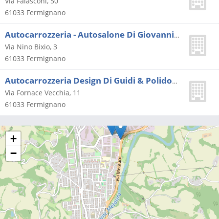
Via Falasconi, 50
61033
Fermignano
Autocarrozzeria - Autosalone Di Giovanni Autocarrozzeria Di Di Giovanni R. & C. (s.n.c.)
Via Nino Bixio, 3
61033
Fermignano
Autocarrozzeria Design Di Guidi & Polidori Snc
Via Fornace Vecchia, 11
61033
Fermignano
+
−