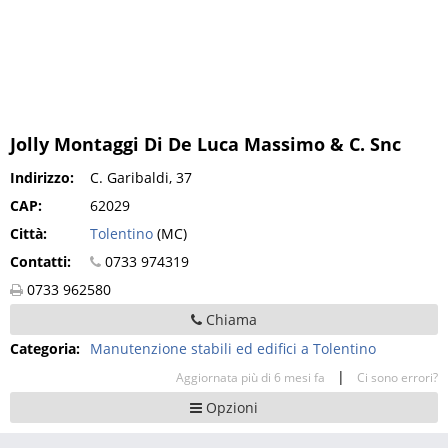
Jolly Montaggi Di De Luca Massimo & C. Snc
Indirizzo:
C. Garibaldi, 37
CAP:
62029
Città:
Tolentino
(MC)
Contatti:
0733 974319
0733 962580
Chiama
Categoria:
Manutenzione stabili ed edifici a Tolentino
|
Aggiornata più di 6 mesi fa
Ci sono errori?
Opzioni